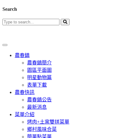
Search
農春鎮
農春鎮簡介
園區平面圖
明星動物篇
表單下載
農春快訊
農春鎮公告
最新消息
菜單介紹
烤肉+土窯雙拼菜單
鄉村風味合菜
簡單點菜單