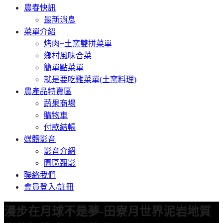
農春快訊
最新消息
菜單介紹
烤肉+土窯雙拼菜單
鄉村風味合菜
簡單點菜單
就是要吃雞菜單(土窯料理)
農產品特賣區
蔬果商場
購物車
付款結帳
媒體影音
影音介紹
園區翦影
聯絡我們
會員登入/註冊
漫步在月球不是夢-田寮月世界泥岩地質