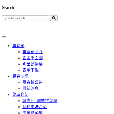
Search
農春鎮
農春鎮簡介
園區平面圖
明星動物篇
表單下載
農春快訊
農春鎮公告
最新消息
菜單介紹
烤肉+土窯雙拼菜單
鄉村風味合菜
簡單點菜單