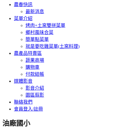
農春快訊
最新消息
菜單介紹
烤肉+土窯雙拼菜單
鄉村風味合菜
簡單點菜單
就是要吃雞菜單(土窯料理)
農產品特賣區
蔬果商場
購物車
付款結帳
媒體影音
影音介紹
園區翦影
聯絡我們
會員登入/註冊
油廠國小