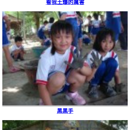
看我土爆的厲害
黑黑手