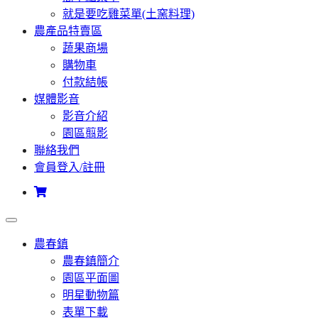
就是要吃雞菜單(土窯料理)
農產品特賣區
蔬果商場
購物車
付款結帳
媒體影音
影音介紹
園區翦影
聯絡我們
會員登入/註冊
農春鎮
農春鎮簡介
園區平面圖
明星動物篇
表單下載