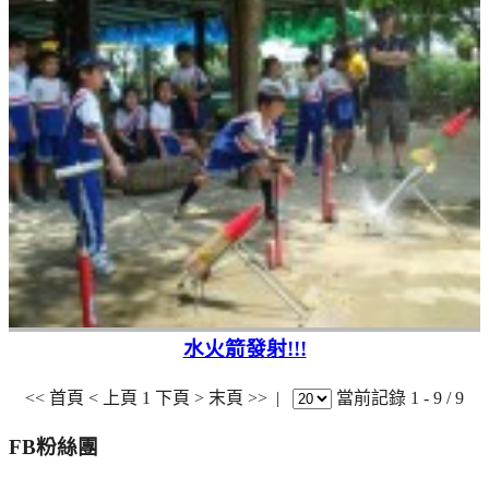
水火箭發射!!!
<< 首頁
< 上頁
1
下頁 >
末頁 >>
|
當前記錄 1 - 9 / 9
FB粉絲團