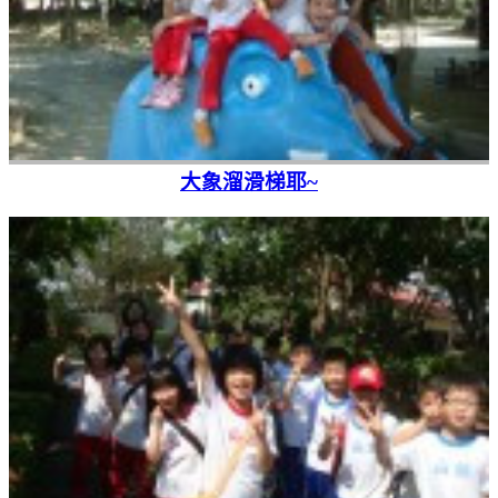
大象溜滑梯耶~