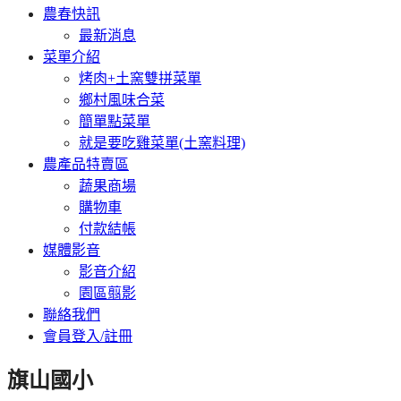
農春快訊
最新消息
菜單介紹
烤肉+土窯雙拼菜單
鄉村風味合菜
簡單點菜單
就是要吃雞菜單(土窯料理)
農產品特賣區
蔬果商場
購物車
付款結帳
媒體影音
影音介紹
園區翦影
聯絡我們
會員登入/註冊
旗山國小