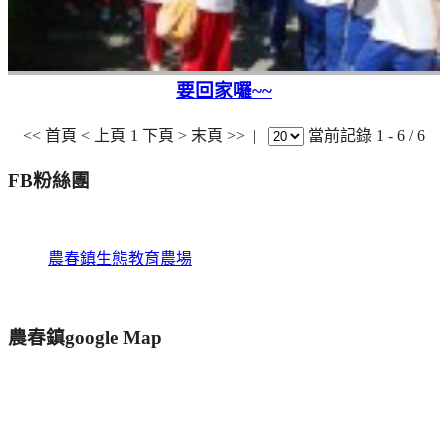
要回家囉~~
<< 首頁
< 上頁
1
下頁 >
末頁 >>
|
當前記錄 1 - 6 / 6
FB粉絲團
農春鎮生態教育農場
農春鎮google Map