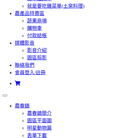
就是要吃雞菜單(土窯料理)
農產品特賣區
蔬果商場
購物車
付款結帳
媒體影音
影音介紹
園區翦影
聯絡我們
會員登入/註冊
農春鎮
農春鎮簡介
園區平面圖
明星動物篇
表單下載