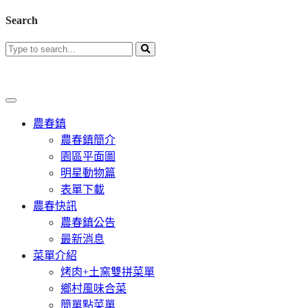
Search
農春鎮
農春鎮簡介
園區平面圖
明星動物篇
表單下載
農春快訊
農春鎮公告
最新消息
菜單介紹
烤肉+土窯雙拼菜單
鄉村風味合菜
簡單點菜單