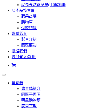
就是要吃雞菜單(土窯料理)
農產品特賣區
蔬果商場
購物車
付款結帳
媒體影音
影音介紹
園區翦影
聯絡我們
會員登入/註冊
農春鎮
農春鎮簡介
園區平面圖
明星動物篇
表單下載