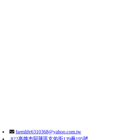
farmlife6310368@yahoo.com.tw
822高雄市阿蓮區玄佑街139巷195號