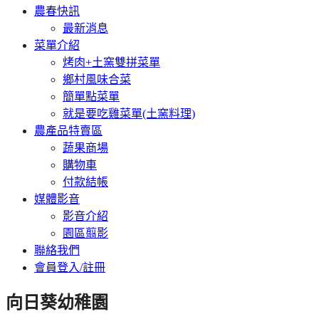
農春快訊
最新消息
菜單介紹
烤肉+土窯雙拼菜單
鄉村風味合菜
簡單點菜單
就是要吃雞菜單(土窯料理)
農產品特賣區
蔬果商場
購物車
付款結帳
媒體影音
影音介紹
園區翦影
聯絡我們
會員登入/註冊
向日葵幼稚園