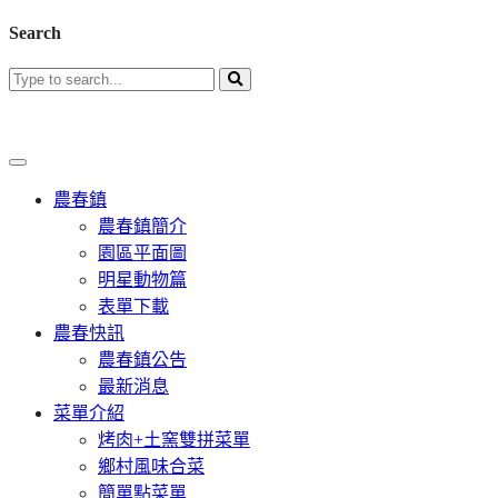
Search
農春鎮
農春鎮簡介
園區平面圖
明星動物篇
表單下載
農春快訊
農春鎮公告
最新消息
菜單介紹
烤肉+土窯雙拼菜單
鄉村風味合菜
簡單點菜單