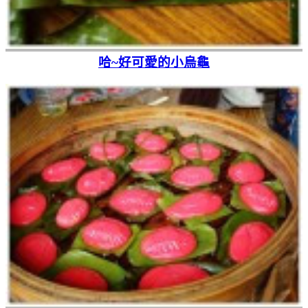
哈~好可愛的小烏龜