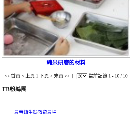
純米研磨的材料
<< 首頁
< 上頁
1
下頁 >
末頁 >>
|
當前記錄 1 - 10 / 10
FB粉絲團
農春鎮生態教育農場