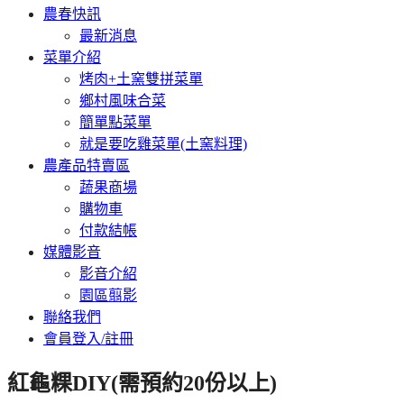
農春快訊
最新消息
菜單介紹
烤肉+土窯雙拼菜單
鄉村風味合菜
簡單點菜單
就是要吃雞菜單(土窯料理)
農產品特賣區
蔬果商場
購物車
付款結帳
媒體影音
影音介紹
園區翦影
聯絡我們
會員登入/註冊
紅龜粿DIY(需預約20份以上)