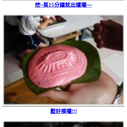
挖~蒸15分鐘就出爐囉~~
壓好模囉!!!