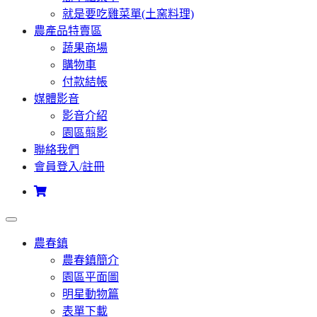
就是要吃雞菜單(土窯料理)
農產品特賣區
蔬果商場
購物車
付款結帳
媒體影音
影音介紹
園區翦影
聯絡我們
會員登入/註冊
農春鎮
農春鎮簡介
園區平面圖
明星動物篇
表單下載