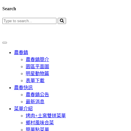
Search
農春鎮
農春鎮簡介
園區平面圖
明星動物篇
表單下載
農春快訊
農春鎮公告
最新消息
菜單介紹
烤肉+土窯雙拼菜單
鄉村風味合菜
簡單點菜單