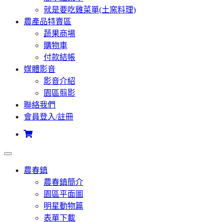
就是要吃雞菜單(土窯料理)
農產品特賣區
蔬果商場
購物車
付款結帳
媒體影音
影音介紹
園區翦影
聯絡我們
會員登入/註冊
農春鎮
農春鎮簡介
園區平面圖
明星動物篇
表單下載