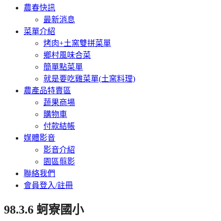
農春快訊
最新消息
菜單介紹
烤肉+土窯雙拼菜單
鄉村風味合菜
簡單點菜單
就是要吃雞菜單(土窯料理)
農產品特賣區
蔬果商場
購物車
付款結帳
媒體影音
影音介紹
園區翦影
聯絡我們
會員登入/註冊
98.3.6 蚵寮國小