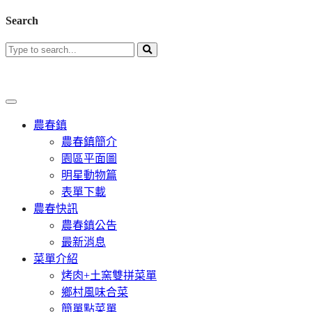
Search
農春鎮
農春鎮簡介
園區平面圖
明星動物篇
表單下載
農春快訊
農春鎮公告
最新消息
菜單介紹
烤肉+土窯雙拼菜單
鄉村風味合菜
簡單點菜單