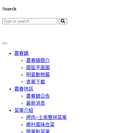
Search
農春鎮
農春鎮簡介
園區平面圖
明星動物篇
表單下載
農春快訊
農春鎮公告
最新消息
菜單介紹
烤肉+土窯雙拼菜單
鄉村風味合菜
簡單點菜單