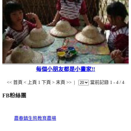
每個小朋友都是小畫家!!
<< 首頁
< 上頁
1
下頁 >
末頁 >>
|
當前記錄 1 - 4 / 4
FB粉絲團
農春鎮生態教育農場