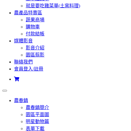
就是要吃雞菜單(土窯料理)
農產品特賣區
蔬果商場
購物車
付款結帳
媒體影音
影音介紹
園區翦影
聯絡我們
會員登入/註冊
農春鎮
農春鎮簡介
園區平面圖
明星動物篇
表單下載