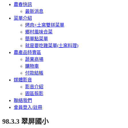
農春快訊
最新消息
菜單介紹
烤肉+土窯雙拼菜單
鄉村風味合菜
簡單點菜單
就是要吃雞菜單(土窯料理)
農產品特賣區
蔬果商場
購物車
付款結帳
媒體影音
影音介紹
園區翦影
聯絡我們
會員登入/註冊
98.3.3 翠屏國小