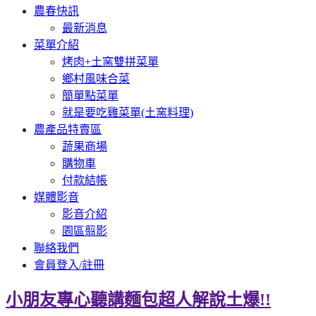
農春快訊
最新消息
菜單介紹
烤肉+土窯雙拼菜單
鄉村風味合菜
簡單點菜單
就是要吃雞菜單(土窯料理)
農產品特賣區
蔬果商場
購物車
付款結帳
媒體影音
影音介紹
園區翦影
聯絡我們
會員登入/註冊
小朋友專心聽講麵包超人解說土爆!!