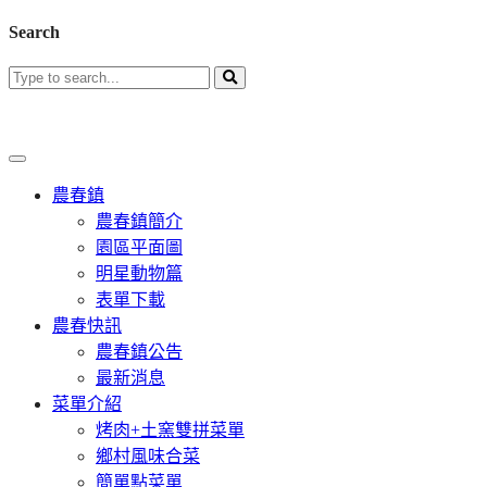
Search
農春鎮
農春鎮簡介
園區平面圖
明星動物篇
表單下載
農春快訊
農春鎮公告
最新消息
菜單介紹
烤肉+土窯雙拼菜單
鄉村風味合菜
簡單點菜單