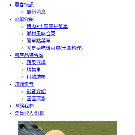
農春快訊
最新消息
菜單介紹
烤肉+土窯雙拼菜單
鄉村風味合菜
簡單點菜單
就是要吃雞菜單(土窯料理)
農產品特賣區
蔬果商場
購物車
付款結帳
媒體影音
影音介紹
園區翦影
聯絡我們
會員登入/註冊