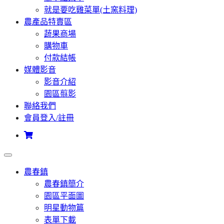
就是要吃雞菜單(土窯料理)
農產品特賣區
蔬果商場
購物車
付款結帳
媒體影音
影音介紹
園區翦影
聯絡我們
會員登入/註冊
農春鎮
農春鎮簡介
園區平面圖
明星動物篇
表單下載